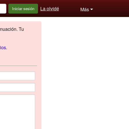
La olvidé
Iniciar sesión
Más
inuación. Tu
ios
.