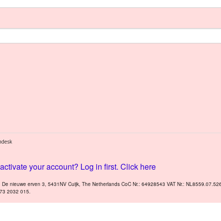
ctivate your account? Log in first. Click here
V. De nieuwe erven 3, 5431NV Cuijk, The Netherlands CoC Nr.: 64928543 VAT Nr.: NL8559.07.52
173 2032 015.