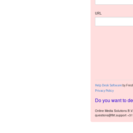
Do you want to dea
Online Media Solutions B.
questions@flirt.support +3